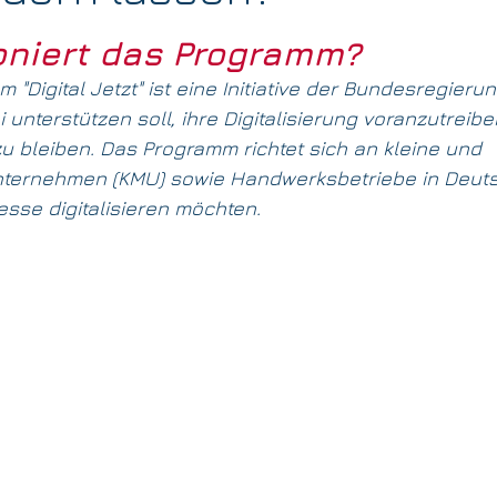
rnen bewertet.
oniert das Programm? 
achfolge
Unternehmen verkaufen
Investor finden
S
Digital Jetzt" ist eine Initiative der Bundesregierun
nterstützen soll, ihre Digitalisierung voranzutreibe
u bleiben. Das Programm richtet sich an kleine und 
nternehmen (KMU) sowie Handwerksbetriebe in Deuts
sse digitalisieren möchten.