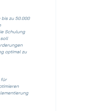
bis zu 50.000 
n 
ie Schulung 
soll 
orderungen 
ng optimal zu 
für 
ptimieren 
lementierung 