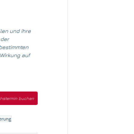
en und ihre 
der 
 bestimmten 
 Wirkung auf 
hstermin buchen
ierung