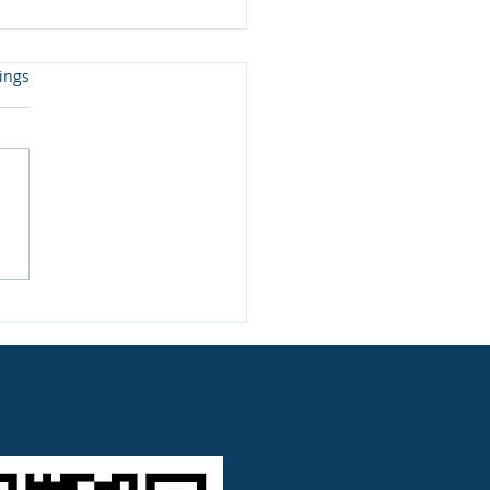
ings
rtet.
man mit der
tifizierung von
sischen Produkten
en generieren kann