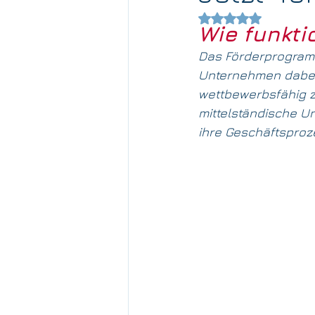
Mit NaN von 5 Ste
Wie funkti
Technologie
Unternehmensn
Das Förderprogramm "
Unternehmen dabei u
wettbewerbsfähig z
mittelständische U
ihre Geschäftsproze