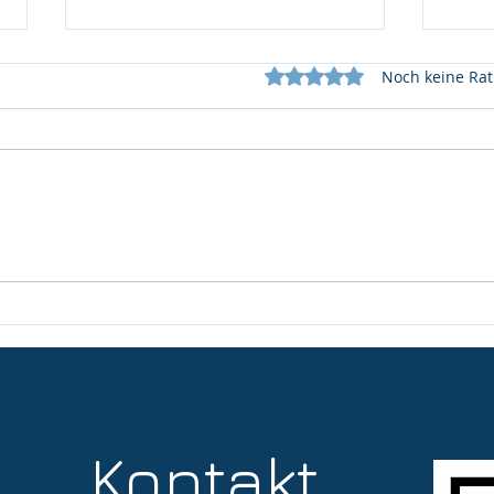
Noch keine Rat
Mit 0 von 5 Sternen bewe
Was ist das BAFA Programm
Wie 
"Förderung von
Smar
Unternehmensberatungen
klas
für KMU"?
Nutz
Kontakt