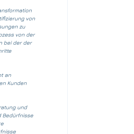
ansformation 
fizierung von 
ösungen zu 
ozess von der 
 bei der der 
itte 
t an 
ren Kunden 
ratung und 
d Bedürfnisse 
e 
fnisse 