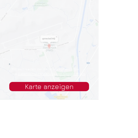
Mit dem Laden der Karte akzeptieren Sie
die
Datenschutzerklärung von Google Maps
.
Karte anzeigen
© 2024
qnnected®
| Business Coaches +
Consultants
INFORMATION