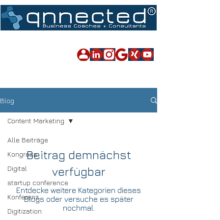
Impressum
|
Datenschutz
|
Sitemap
Blog
Content Marketing
Alle Beiträge
Beitrag demnächst
Kongress
Digital
verfügbar
startup conference
Entdecke weitere Kategorien dieses
Konferenz
Blogs oder versuche es später
nochmal.
Digitization