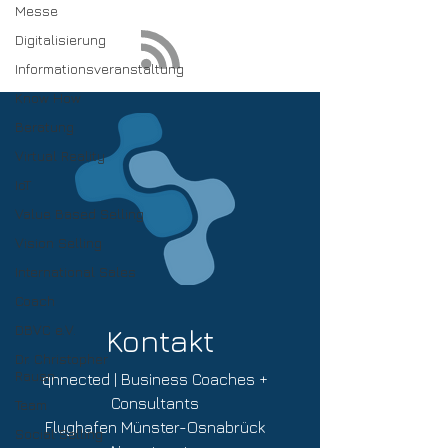
Messe
Digitalisierung
Informationsveranstaltung
Know How
Beratung
Virtual Reality
IoT
Value Based Selling
Vision Selling
International Sales
Coach
DBVC e.V.
Kontakt
Dr. Christopher
Rauen
qnnected | Business Coaches +
Consultants
Team
Flughafen Münster-Osnabrück
Social Selling