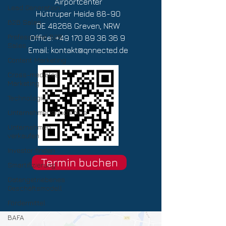
Airportcenter
Lead Generation
Hüttruper Heide 88-90
B2B Sales
DE 48268 Greven, NRW
Professional B2B
Office:
+49 170 89 36 36 9
Sales
Email:
kontakt@qnnected.de
Content Marketing
Cross-mediales
Marketing
Technologie
Unternehmensnachfolge
Unternehmen
verkaufen
Investor finden
Termin buchen
Smartifizierung
Datengetriebenes
Geschäftsmodell
Fördermittel
BAFA