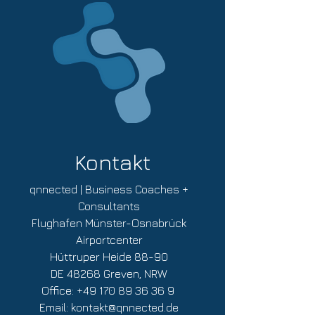
Mehrwertsteuer wird auf der Rechnung
explizit ausgewiesen. Mit der
verbindlichen Buchung aktzeptieren Sie
die
AGB für Veranstaltungen
von
qnnected!
Kontakt
qnnected | Business Coaches +
Consultants
Flughafen Münster-Osnabrück
Airportcenter
Hüttruper Heide 88-90
DE 48268 Greven, NRW
Office:
+49 170 89 36 36 9
Email:
kontakt@qnnected.de