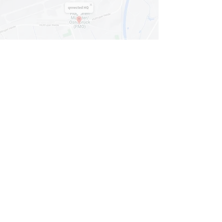
Mit dem Laden der Karte akzeptieren Sie
die
Datenschutzerklärung von Google Maps
.
Karte anzeigen
© 2024
qnnected®
| Business Coaches +
Consultants
INFORMATION
HOME
LEISTUNGEN
PAKETE