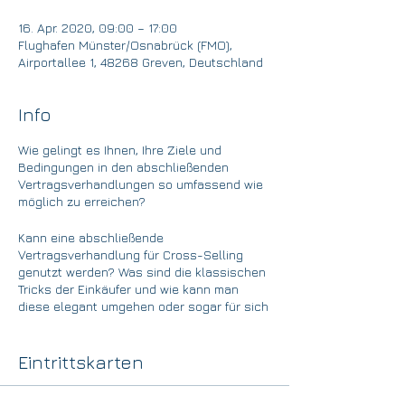
16. Apr. 2020, 09:00 – 17:00
Flughafen Münster/Osnabrück (FMO),
Airportallee 1, 48268 Greven, Deutschland
Info
Wie gelingt es Ihnen, Ihre Ziele und
Bedingungen in den abschließenden
Vertragsverhandlungen so umfassend wie
möglich zu erreichen?
Kann eine abschließende
Vertragsverhandlung für Cross-Selling
genutzt werden? Was sind die klassischen
Tricks der Einkäufer und wie kann man
diese elegant umgehen oder sogar für sich
nutzen?
Wir bringen mehr als 2 Jahrzehnte
Eintrittskarten
Verhandlungserfahrung im industriellen
B2B Umfeld mit und entwickeln mit Ihnen