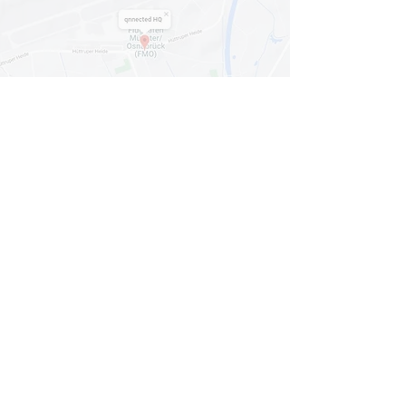
Mit dem Laden der Karte akzeptieren Sie
die
Datenschutzerklärung von Google Maps
.
Karte anzeigen
© 2024
qnnected®
| Business Coaches +
Consultants
INFORMATION
HOME
LEISTUNGEN