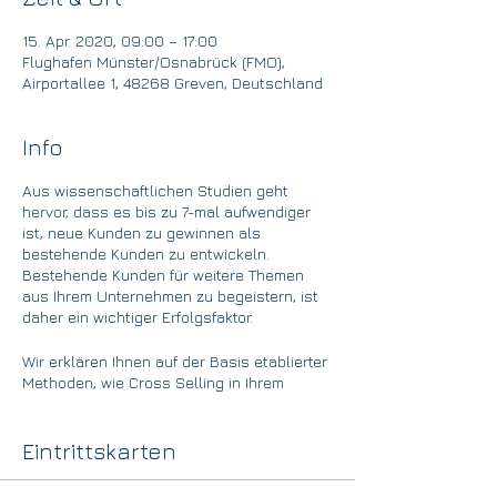
15. Apr. 2020, 09:00 – 17:00
Flughafen Münster/Osnabrück (FMO),
Airportallee 1, 48268 Greven, Deutschland
Info
Aus wissenschaftlichen Studien geht
hervor, dass es bis zu 7-mal aufwendiger
ist, neue Kunden zu gewinnen als
bestehende Kunden zu entwickeln.
Bestehende Kunden für weitere Themen
aus Ihrem Unternehmen zu begeistern, ist
daher ein wichtiger Erfolgsfaktor.
Wir erklären Ihnen auf der Basis etablierter
Methoden, wie Cross Selling in Ihrem
Unternehmen zum Erfolg wird.
Zielgruppe:
Eintrittskarten
CSO, CEO, CMO