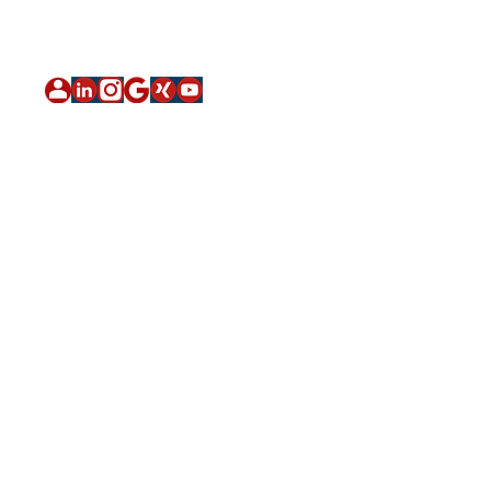
Impressum
|
Datenschutz
|
Sitemap
über qnnected
Kontakt