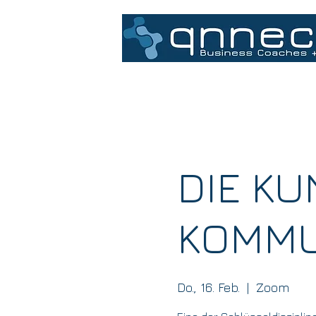
Home
DIE KU
KOMMU
Do., 16. Feb.
  |  
Zoom