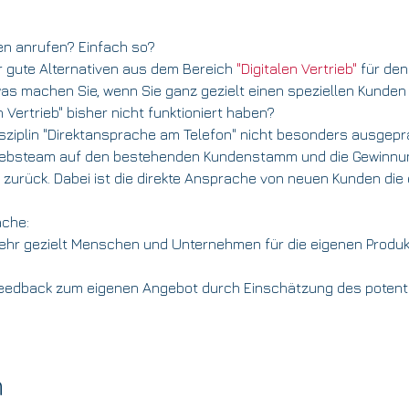
en anrufen? Einfach so?
r gute Alternativen aus dem Bereich 
"Digitalen Vertrieb"
 für de
was machen Sie, wenn Sie ganz gezielt einen speziellen Kunden
 Vertrieb" bisher nicht funktioniert haben?
isziplin "Direktansprache am Telefon" nicht besonders ausgeprägt
triebsteam auf den bestehenden Kundenstamm und die Gewinnun
t zurück. Dabei ist die direkte Ansprache von neuen Kunden die e
ache:
sehr gezielt Menschen und Unternehmen für die eigenen Produ
Feedback zum eigenen Angebot durch Einschätzung des potenti
n