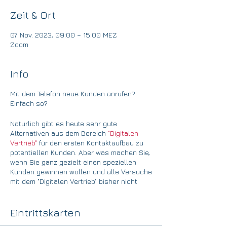
Zeit & Ort
07. Nov. 2023, 09:00 – 15:00 MEZ
Zoom
Info
Mit dem Telefon neue Kunden anrufen?
Einfach so?
Natürlich gibt es heute sehr gute
Alternativen aus dem Bereich
"Digitalen
Vertrieb"
für den ersten Kontaktaufbau zu
potentiellen Kunden. Aber was machen Sie,
wenn Sie ganz gezielt einen speziellen
Kunden gewinnen wollen und alle Versuche
mit dem "Digitalen Vertrieb" bisher nicht
funktioniert haben?
Wir stellen oft fest, dass Disziplin
Eintrittskarten
"Direktansprache am Telefon" nicht