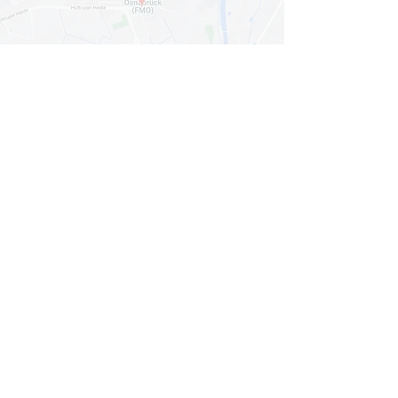
Mit dem Laden der Karte akzeptieren Sie
die
Datenschutzerklärung von Google Maps
.
Karte anzeigen
© 2024
qnnected®
| Business Coaches +
Consultants
INFORMATION
HOME
LEISTUNGEN
PAKETE
BLOG