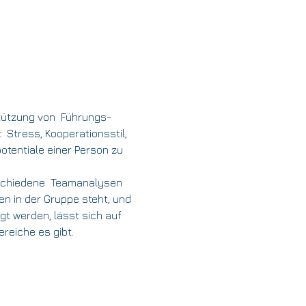
tützung von  Führungs- 
 Stress, Kooperationsstil, 
otentiale einer Person zu 
schiedene  Teamanalysen 
en in der Gruppe steht, und 
gt werden, lässt sich auf 
ereiche es gibt.