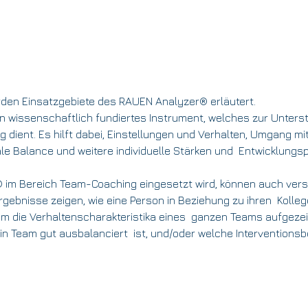
rden Einsatzgebiete des RAUEN Analyzer® erläutert. 
n wissenschaftlich fundiertes Instrument, welches zur Unters
 dient. Es hilft dabei, Einstellungen und Verhalten, Umgang mit 
e Balance und weitere individuelle Stärken und  Entwicklungsp
im Bereich Team-Coaching eingesetzt wird, können auch ver
gebnisse zeigen, wie eine Person in Beziehung zu ihren  Kolleg
em die Verhaltenscharakteristika eines  ganzen Teams aufgezei
ein Team gut ausbalanciert  ist, und/oder welche Interventionsb