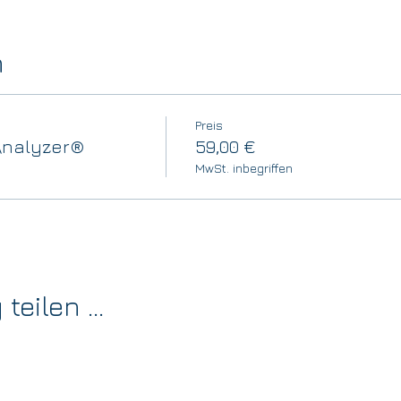
n
Preis
 Analyzer®
59,00 €
MwSt. inbegriffen
eilen ...