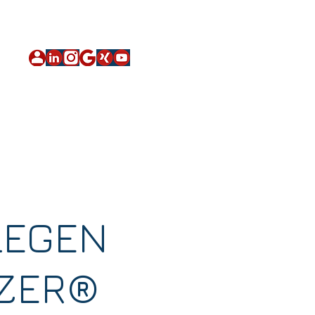
Impressum
|
Datenschutz
|
Sitemap
über qnnected
Kontakt
LEGEN
YZER®