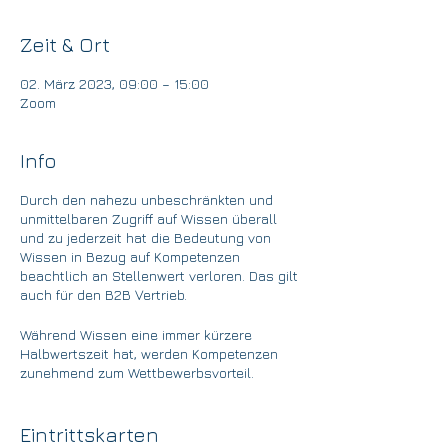
Zeit & Ort
02. März 2023, 09:00 – 15:00
Zoom
Info
Durch den nahezu unbeschränkten und
unmittelbaren Zugriff auf Wissen überall
und zu jederzeit hat die Bedeutung von
Wissen in Bezug auf Kompetenzen
beachtlich an Stellenwert verloren. Das gilt
auch für den B2B Vertrieb.
Während Wissen eine immer kürzere
Halbwertszeit hat, werden Kompetenzen
zunehmend zum Wettbewerbsvorteil.
In einer Welt, in der Vorhersagen immer
unsicherer werden und Menschen mehr
Eintrittskarten