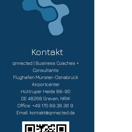
Jeder Teilnehmer erhält einen nicht
übertragbaren Gutscheincode in Höhe von
20% auf eine individuelle Messung seiner
persönlichen Kompetenzen in Bezug auf
den Software- und Lösungsvertrieb.
Kontakt
qnnected | Business Coaches +
Consultants
Flughafen Münster-Osnabrück
Airportcenter
Hüttruper Heide 88-90
DE 48268 Greven, NRW
Office:
+49 170 89 36 36 9
Email:
kontakt@qnnected.de