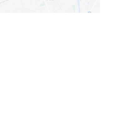
Mit dem Laden der Karte akzeptieren Sie
die
Datenschutzerklärung von Google Maps
.
Karte anzeigen
© 2024
qnnected®
| Business Coaches +
Consultants
INFORMATION
HOME
LEISTUNGEN
PAKETE
BLOG