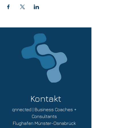
unserem gebündeltem Insider-Wissen und
krempeln Sie sich die Ärmel hoch – hier
können Sie direkt aktiv werden!
Diese Themen werden wir uns dabei
genauer anschauen:
+ Wie kann effiziente und nachhaltige
Neukundengewinnung im digitalen Zeitalter
aussehen?
+ Positionierung & Expertenstatus auf
Social Media
+ Wie spreche ich meine potentiellen
Kunden auf Social Media zielgerichtet an?
+ Brauche ich viele Follower? Die
wichtigsten Erfolgsindikatoren auf Social
Media
Kontakt
+ Wir entwickeln gemeinsam mit Ihnen
einen ersten Fahrplan mit konkreten
Handlungsschritten für Ihre Social-Media-
qnnected | Business Coaches +
Marketing-Strategie
Consultants
Flughafen Münster-Osnabrück
Ort oder Termin sind nicht optimal für Sie?