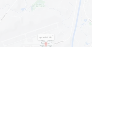
Mit dem Laden der Karte akzeptieren Sie
die
Datenschutzerklärung von Google Maps
.
Karte anzeigen
© 2024
qnnected®
| Business Coaches +
Consultants