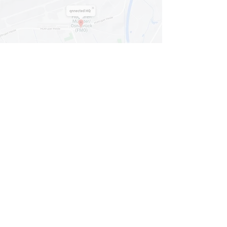
Mit dem Laden der Karte akzeptieren Sie
die
Datenschutzerklärung von Google Maps
.
Karte anzeigen
© 2024
qnnected®
| Business Coaches +
Consultants
INFORMATION
HOME
LEISTUNGEN