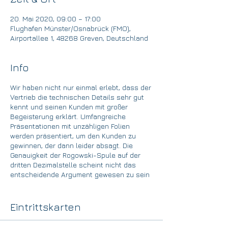
20. Mai 2020, 09:00 – 17:00
Flughafen Münster/Osnabrück (FMO),
Airportallee 1, 48268 Greven, Deutschland
Info
Wir haben nicht nur einmal erlebt, dass der
Vertrieb die technischen Details sehr gut
kennt und seinen Kunden mit großer
Begeisterung erklärt. Umfangreiche
Präsentationen mit unzähligen Folien
werden präsentiert, um den Kunden zu
gewinnen, der dann leider absagt. Die
Genauigkeit der Rogowski-Spule auf der
dritten Dezimalstelle scheint nicht das
entscheidende Argument gewesen zu sein
...
Wir entwickeln gemeinsam mit Ihnen das
Eintrittskarten
besondere Leistungsversprechen Ihrer
Lösungen und Dienstleistungen und