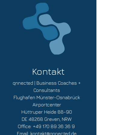
Bei Online-Buchungen enthält der
angegebene Buchungspreis bereits die
jeweils gültige Mehrwertsteuer. Die
Mehrwertsteuer wird auf der Rechnung
explizit ausgewiesen. Mit der
verbindlichen Buchung aktzeptieren Sie
die
AGB für Veranstaltungen
von
qnnected!
Kontakt
qnnected | Business Coaches +
Consultants
Flughafen Münster-Osnabrück
Airportcenter
Hüttruper Heide 88-90
DE 48268 Greven, NRW
Office:
+49 170 89 36 36 9
Email:
kontakt@qnnected.de