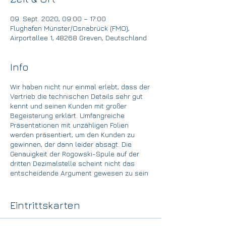
09. Sept. 2020, 09:00 – 17:00
Flughafen Münster/Osnabrück (FMO),
Airportallee 1, 48268 Greven, Deutschland
Info
Wir haben nicht nur einmal erlebt, dass der
Vertrieb die technischen Details sehr gut
kennt und seinen Kunden mit großer
Begeisterung erklärt. Umfangreiche
Präsentationen mit unzähligen Folien
werden präsentiert, um den Kunden zu
gewinnen, der dann leider absagt. Die
Genauigkeit der Rogowski-Spule auf der
dritten Dezimalstelle scheint nicht das
entscheidende Argument gewesen zu sein
...
Wir entwickeln gemeinsam mit Ihnen das
Eintrittskarten
besondere Leistungsversprechen Ihrer
Lösungen und Dienstleistungen und