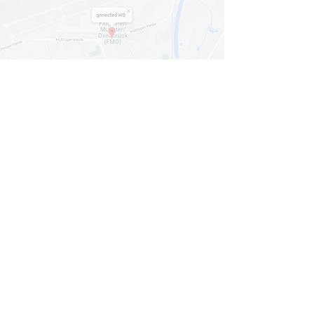
Mit dem Laden der Karte akzeptieren Sie
die
Datenschutzerklärung von Google Maps
.
Karte anzeigen
© 2024
qnnected®
| Business Coaches +
Consultants
INFORMATION
HOME
LEISTUNGEN