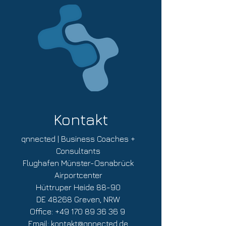
Bei Online-Buchungen enthält der
angegebene Buchungspreis bereits die
jeweils gültige Mehrwertsteuer. Die
Mehrwertsteuer wird auf der Rechnung
explizit ausgewiesen. Mit der
verbindlichen Buchung aktzeptieren Sie
die
AGB für Veranstaltungen
von
qnnected!
Kontakt
qnnected | Business Coaches +
Consultants
Flughafen Münster-Osnabrück
Airportcenter
Hüttruper Heide 88-90
DE 48268 Greven, NRW
Office:
+49 170 89 36 36 9
Email:
kontakt@qnnected.de