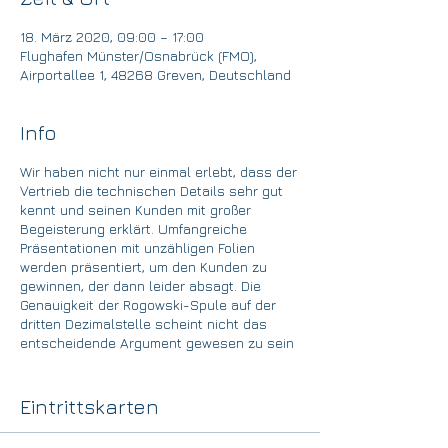
18. März 2020, 09:00 – 17:00
Flughafen Münster/Osnabrück (FMO),
Airportallee 1, 48268 Greven, Deutschland
Info
Wir haben nicht nur einmal erlebt, dass der
Vertrieb die technischen Details sehr gut
kennt und seinen Kunden mit großer
Begeisterung erklärt. Umfangreiche
Präsentationen mit unzähligen Folien
werden präsentiert, um den Kunden zu
gewinnen, der dann leider absagt. Die
Genauigkeit der Rogowski-Spule auf der
dritten Dezimalstelle scheint nicht das
entscheidende Argument gewesen zu sein
...
Wir entwickeln gemeinsam mit Ihnen das
Eintrittskarten
besondere Leistungsversprechen Ihrer
Lösungen und Dienstleistungen und