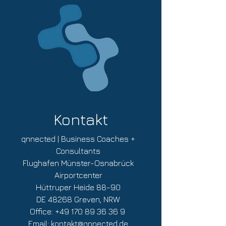
Bei Online-Buchungen enthält der
angegebene Buchungspreis bereits die
jeweils gültige Mehrwertsteuer. Die
Mehrwertsteuer wird auf der Rechnung
explizit ausgewiesen. Mit der
verbindlichen Buchung aktzeptieren Sie
die
AGB für Veranstaltungen
von
qnnected!
Kontakt
qnnected | Business Coaches +
Consultants
Flughafen Münster-Osnabrück
Airportcenter
Hüttruper Heide 88-90
DE 48268 Greven, NRW
Office:
+49 170 89 36 36 9
Email:
kontakt@qnnected.de