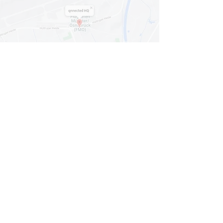
Mit dem Laden der Karte akzeptieren Sie
die
Datenschutzerklärung von Google Maps
.
Karte anzeigen
© 2024
qnnected®
| Business Coaches +
Consultants
INFORMATION
HOME
LEISTUNGEN