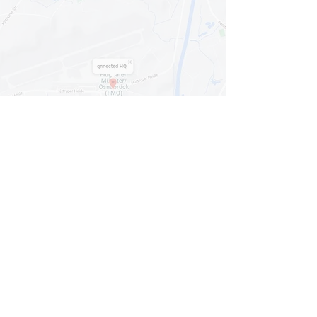
Mit dem Laden der Karte akzeptieren Sie
die
Datenschutzerklärung von Google Maps
.
Karte anzeigen
© 2024
qnnected®
| Business Coaches +
Consultants
INFORMATION