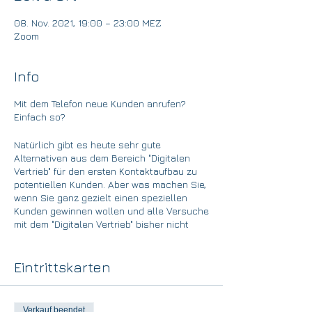
08. Nov. 2021, 19:00 – 23:00 MEZ
Zoom
Info
Mit dem Telefon neue Kunden anrufen?
Einfach so?
Natürlich gibt es heute sehr gute
Alternativen aus dem Bereich "Digitalen
Vertrieb" für den ersten Kontaktaufbau zu
potentiellen Kunden. Aber was machen Sie,
wenn Sie ganz gezielt einen speziellen
Kunden gewinnen wollen und alle Versuche
mit dem "Digitalen Vertrieb" bisher nicht
funktioniert haben?
Wir stellen oft fest, dass Disziplin
Eintrittskarten
"Direktansprache am Telefon" nicht
besonders ausgeprägt ist. In vielen Fällen
konzentriert sich das Vertriebsteam auf
Verkauf beendet