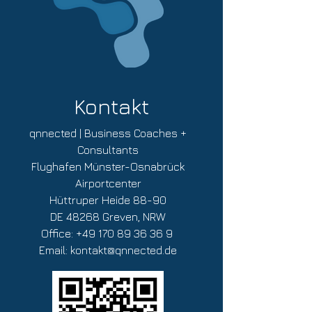
Führungskräfte
Sales Team
Marketing Team
Field Sales
Ort, Termin oder Thema sind nicht optimal
für Sie? Wir bieten unsere Veranstaltungen
auf Wunsch auch zu anderen Zeiten oder
Kontakt
auch vorort an anderen Orten in Europa
oder an Standorten in ihrem Unternehmen
an. Nehmen Sie einfach
Kontakt
mit uns auf
qnnected | Business Coaches +
und wir besprechen gerne die Details.
Consultants
Flughafen Münster-Osnabrück
Airportcenter
Hüttruper Heide 88-90
DE 48268 Greven, NRW
Office:
+49 170 89 36 36 9
Email:
kontakt@qnnected.de