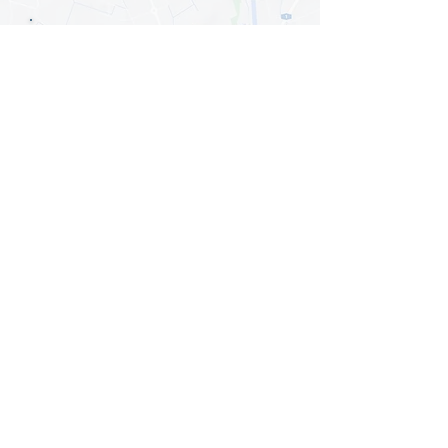
Mit dem Laden der Karte akzeptieren Sie
die
Datenschutzerklärung von Google Maps
.
Karte anzeigen
© 2024
qnnected®
| Business Coaches +
Consultants
INFORMATION
HOME
LEISTUNGEN
PAKETE
BLOG
ÜBER UNS