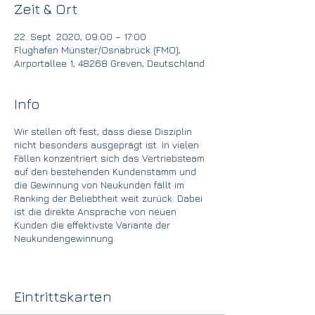
Zeit & Ort
22. Sept. 2020, 09:00 – 17:00
Flughafen Münster/Osnabrück (FMO),
Airportallee 1, 48268 Greven, Deutschland
Info
Wir stellen oft fest, dass diese Disziplin
nicht besonders ausgeprägt ist. In vielen
Fällen konzentriert sich das Vertriebsteam
auf den bestehenden Kundenstamm und
die Gewinnung von Neukunden fällt im
Ranking der Beliebtheit weit zurück. Dabei
ist die direkte Ansprache von neuen
Kunden die effektivste Variante der
Neukundengewinnung.
Zudem kann die Gewinnung von Neukunden
sehr viel Spaß machen, wenn man weiß wie
es geht.
Eintrittskarten