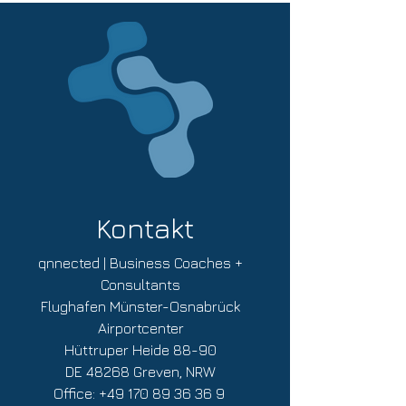
*Die angegebenen Preise enthalten die
Seminarteilnahme, Seminarunterlagen,
Teilnahmebestätigungen, Verpflegung
und Getränke während der Veranstaltung.
Bei Online-Buchungen enthält der
angegebene Buchungspreis bereits die
jeweils gültige Mehrwertsteuer. Die
Mehrwertsteuer wird auf der Rechnung
explizit ausgewiesen. Mit der
verbindlichen Buchung aktzeptieren Sie
die
AGB für Veranstaltungen
von
Kontakt
qnnected!
qnnected | Business Coaches +
Consultants
Flughafen Münster-Osnabrück
Airportcenter
Hüttruper Heide 88-90
DE 48268 Greven, NRW
Office:
+49 170 89 36 36 9