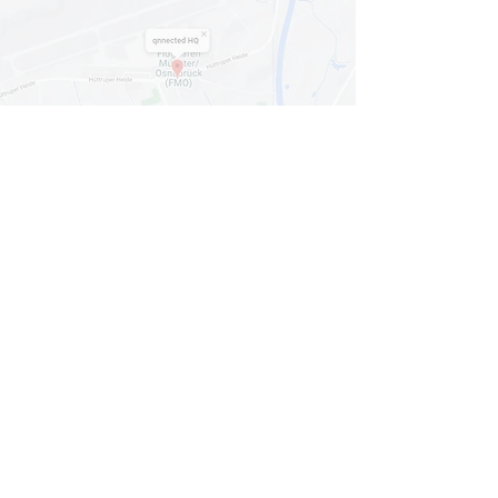
Mit dem Laden der Karte akzeptieren Sie
die
Datenschutzerklärung von Google Maps
.
Karte anzeigen
© 2024
qnnected®
| Business Coaches +
Consultants
INFORMATION
HOME
LEISTUNGEN