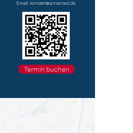
Email:
kontakt@qnnected.de
Termin buchen