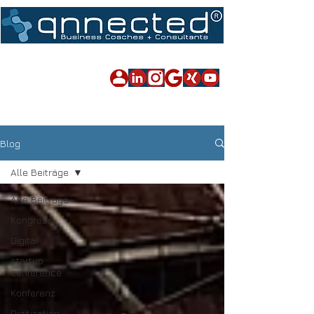
Impressum
|
Datenschutz
|
Sitemap
Blog
Alle Beiträge
Alle Beiträge
Kongress
Digital
startup
conference
Konferenz
Digitization