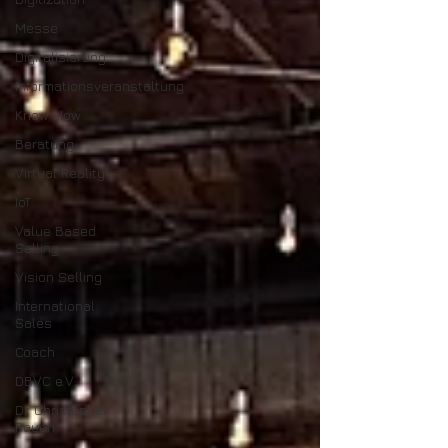
Messe
Digitalisierung
Informationsveranstaltung
Know How
Beratung
Virtual Reality
IoT
Value Based
Selling
Vision Selling
International
Sales
Coach
DBVC e.V.
Dr. Christopher
Rauen