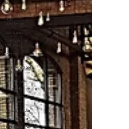
Team
Social Selling
Lead
Generation
B2B Sales
Professional
B2B Sales
Content
Marketing
Cross-mediales
Marketing
Technologie
Unternehmensnachfolge
Unternehmen
verkaufen
Investor finden
Smartifizierung
Datengetriebenes