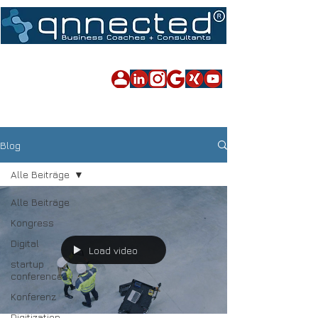
Impressum
|
Datenschutz
|
Sitemap
Blog
Alle Beiträge
Alle Beiträge
Kongress
Digital
Load video
startup
conference
Konferenz
Digitization