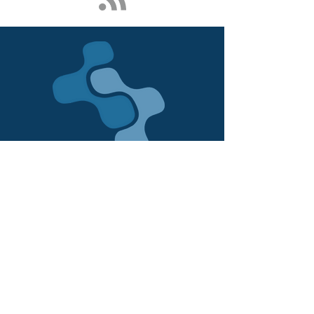
Kontakt
qnnected | Business Coaches +
Consultants
Flughafen Münster-Osnabrück
Airportcenter