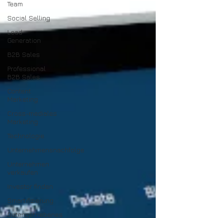
Team
Social Selling
Lead
Generation
B2B Sales
Professional
B2B Sales
Content
Marketing
Cross-mediales
Marketing
Technologie
Unternehmensnachfolge
Unternehmen
verkaufen
Investor finden
Smartifizierung
Datengetriebenes