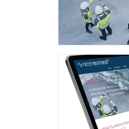
Lead Generation
B2B Sales
Cross-mediales Marketing
Te
Unternehmen verkaufen
Inv