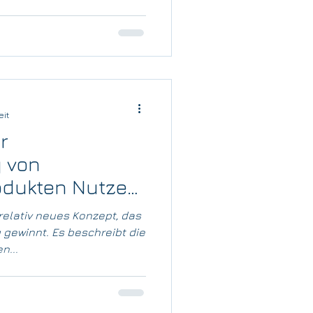
eit
r
g von
odukten Nutzen
nn
 relativ neues Konzept, das
gewinnt. Es beschreibt die
n...