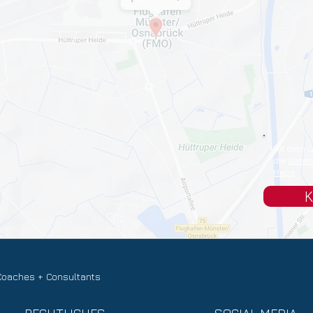
Mit dem L
die
Daten
Maps
.
K
Coaches + Consultants