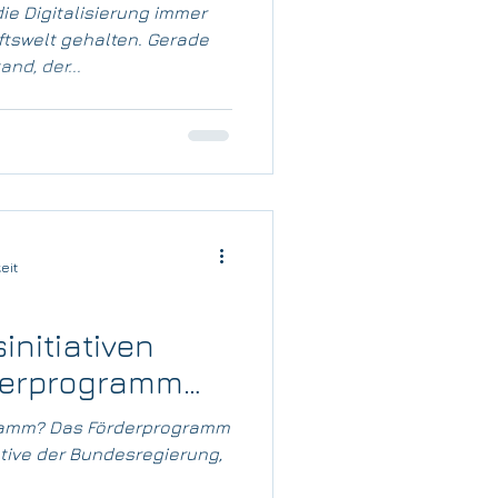
st.
die Digitalisierung immer
ftswelt gehalten. Gerade
nd, der...
eit
initiativen
derprogramm
fördern lassen?
gramm? Das Förderprogramm
tiative der Bundesregierung,