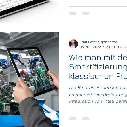
Ralf Peters, qnnected
13. Feb. 2023
2 Min. Lesez
Wie man mit de
Smartifizierun
klassischen Pr
generieren ka
Die Smartifizierung ist ein
immer mehr an Bedeutung 
Integration von intelligente