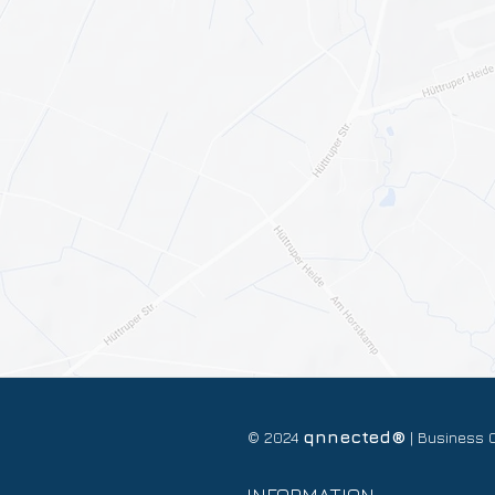
qnnected®
© 2024
| Business 