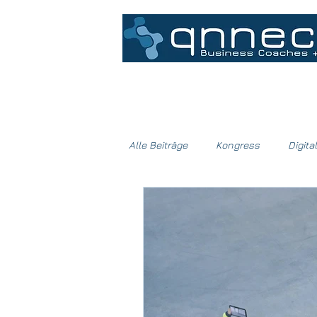
Home
Alle Beiträge
Kongress
Digital
Messe
Digitalisierung
I
Virtual Reality
IoT
Value
Coach
DBVC e.V.
Dr. Ch