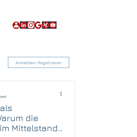
Impressum
|
Datenschutz
|
Sitemap
über qnnected
Kontakt
Anmelden/ Registrieren
zeit
 als
Warum die
 im Mittelstand