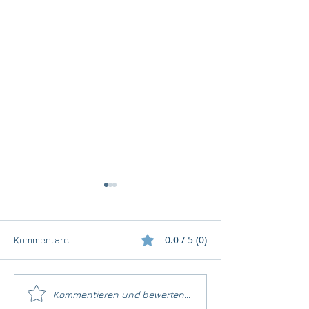
0.0 / 5 (0)
Kommentare
Wie man mit der
qnnected auf de
Kommentieren und bewerten...