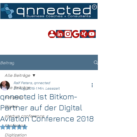
Impressum
|
Datenschutz
|
Sitemap
Beitrag
Alle Beiträge
Ralf Peters, qnnected
Alle Beiträge
27. Aug. 2018
1 Min. Lesezeit
qnnected ist Bitkom-
Kongress
Partner auf der Digital
Digital
startup conference
Aviation Conference 2018
Konferenz
Mit NaN von 5 Sternen bewertet.
Digitization