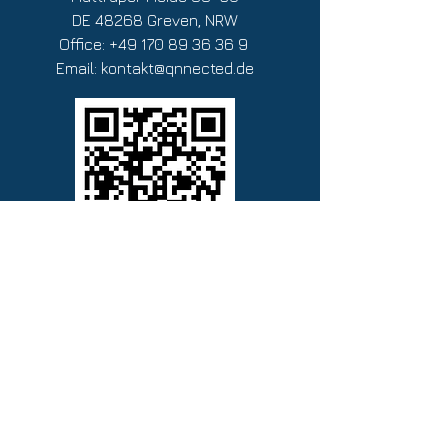
DE 48268 Greven, NRW
Office:
+49 170 89 36 36 9
Email:
kontakt@qnnected.de
Termin buchen