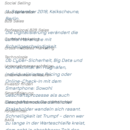
Social Selling
11. September 2018, Kalkscheune, 
Lead Generation
Berlin
B2B Sales
Professional B2B Sales
Die Digitalisierung verändert die 
Content Marketing
Luftfahrtbranche mit 
Schallgeschwindigkeit.
Cross-mediales Marketing
Technologie
Ob Cyber-Sicherheit, Big Data und 
Unternehmensnachfolge
Konnektivität an Flughäfen, 
individualisiertes Pricing oder 
Unternehmen verkaufen
Online-Check-In mit dem 
Investor finden
Smartphone: Sowohl 
Smartifizierung
Geschäftsprozesse als auch 
Geschäftsmodelle sämtlicher 
Datengetriebenes Geschäftsmodell
Stakeholder wandeln sich rasant. 
Fördermittel
Schnelligkeit ist Trumpf – denn wer 
BAFA
zu lange in der Warteschleife kreist, 
dem geht in absehbarer Zeit das 