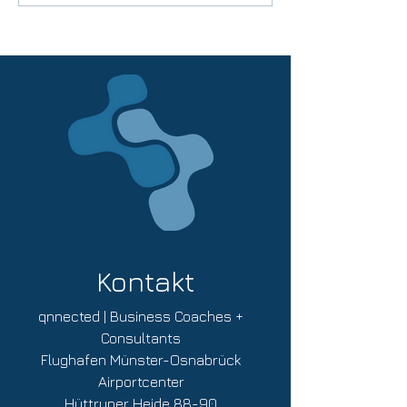
Smartifizierung von
Veranstaltung: VON DER
klassischen Produkten
PUNKTWOLKE Z
Nutzen generieren kann
MODELL
Kontakt
qnnected | Business Coaches +
Consultants
Flughafen Münster-Osnabrück
Airportcenter
Hüttruper Heide 88-90